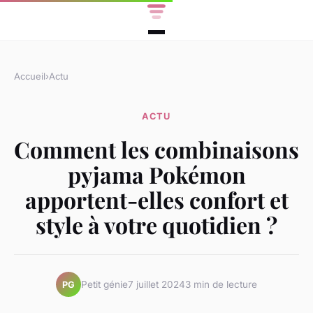
Accueil
›
Actu
ACTU
Comment les combinaisons
pyjama Pokémon
apportent-elles confort et
style à votre quotidien ?
Petit génie
7 juillet 2024
3 min de lecture
PG