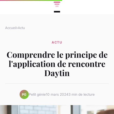
Accueil
›
Actu
ACTU
Comprendre le principe de
l'application de rencontre
Daytin
Petit génie
10 mars 2024
3 min de lecture
PG