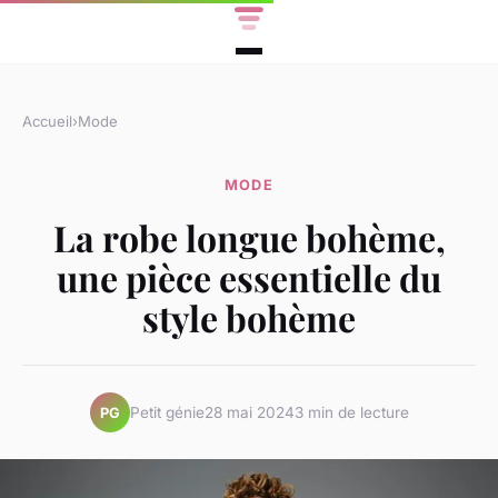
Accueil
›
Mode
MODE
La robe longue bohème,
une pièce essentielle du
style bohème
Petit génie
28 mai 2024
3 min de lecture
PG