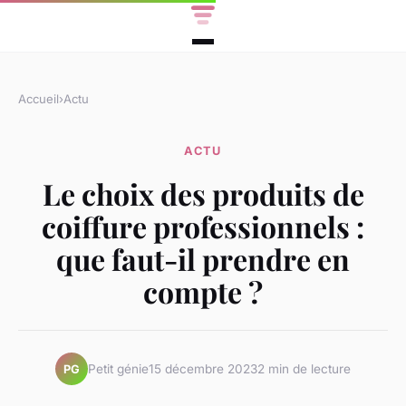
Accueil
›
Actu
ACTU
Le choix des produits de
coiffure professionnels :
que faut-il prendre en
compte ?
Petit génie
15 décembre 2023
2 min de lecture
PG