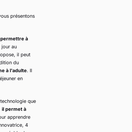
 vous présentons
 permettre à
 jour au
opose, il peut
dition du
e à l'adulte
. Il
éjeuner en
e technologie que
,
il permet à
pour apprendre
innovatrice, 4