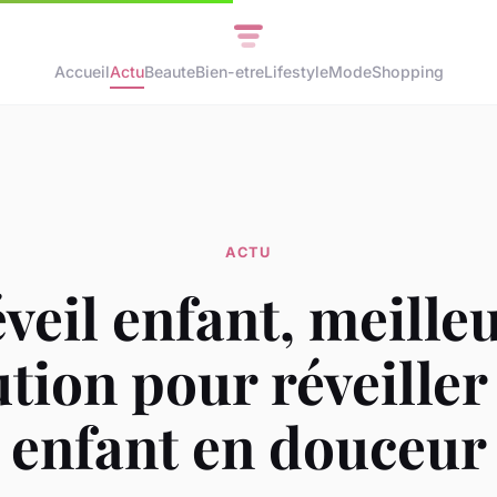
Accueil
Actu
Beaute
Bien-etre
Lifestyle
Mode
Shopping
ACTU
veil enfant, meille
ution pour réveiller
enfant en douceur