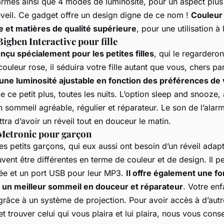
armes ainsi que 4 modes de luminosité, pour un aspect plus
veil. Ce gadget offre un design digne de ce nom !
Couleur 
 et matières de qualité supérieure
, pour une utilisation à
Bigben Interactive pour fille
onçu spécialement pour les petites filles
, qui le regardero
couleur rose, il séduira votre fille autant que vous, chers pa
e une luminosité ajustable en fonction des préférences de 
de ce petit plus, toutes les nuits. L’option sleep and snooze,
n sommeil agréable, régulier et réparateur. Le son de l’alarm
ttra d’avoir un réveil tout en douceur le matin.
 Metronic pour garçon
es petits garçons, qui eux aussi ont besoin d’un réveil adapt
uvent être différentes en terme de couleur et de design. Il p
rée et un port USB pour leur MP3.
Il offre également une fo
 un meilleur sommeil en douceur et réparateur
. Votre enf
grâce à un système de projection. Pour avoir accès à d’aut
et trouver celui qui vous plaira et lui plaira, nous vous conse