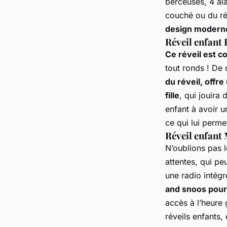
berceuses, 4 al
couché ou du ré
design moderne
Réveil enfant 
Ce réveil est c
tout ronds ! De 
du réveil, offr
fille
, qui jouira 
enfant à avoir u
ce qui lui perme
Réveil enfant
N’oublions pas l
attentes, qui pe
une radio intég
and snoos pour
accès à l’heure 
réveils enfants, 