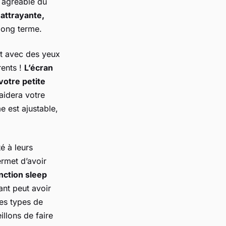
 agréable du
attrayante,
 long terme.
nt avec des yeux
rents !
L’écran
votre petite
 aidera votre
e est ajustable,
é à leurs
ermet d’avoir
nction sleep
ant peut avoir
res types de
illons de faire