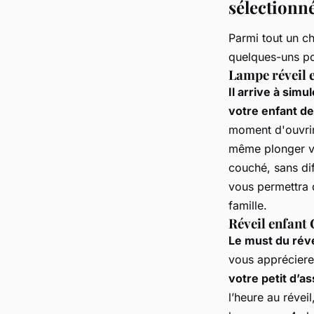
sélectionn
Parmi tout un c
quelques-uns po
Lampe réveil
Il arrive à simul
votre enfant de
moment d'ouvrir 
même plonger vo
couché, sans dif
vous permettra 
famille.
Réveil enfant 
Le must du réve
vous appréciere
votre petit d’a
l’heure au réveil