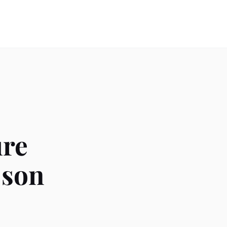
ure
 son