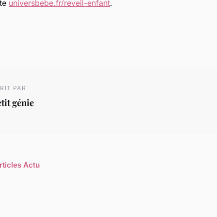
ite
universbebe.fr/reveil-enfant
.
RIT PAR
tit génie
rticles Actu