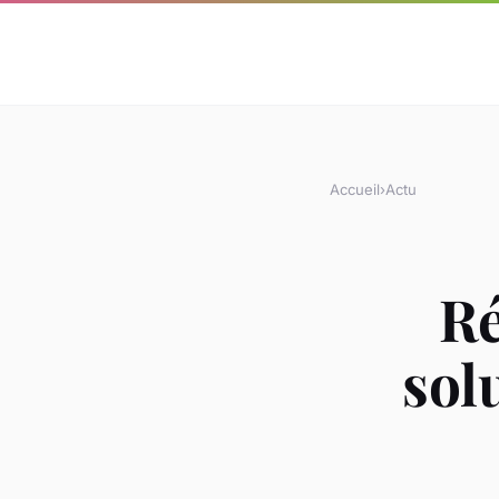
Accueil
›
Actu
Ré
sol