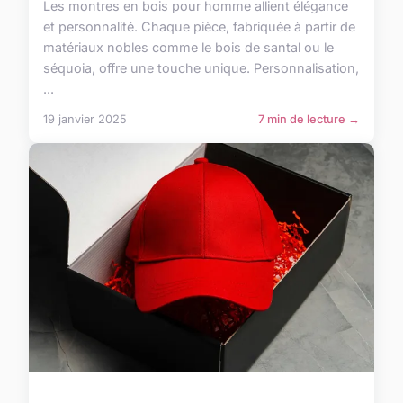
Les montres en bois pour homme allient élégance
et personnalité. Chaque pièce, fabriquée à partir de
matériaux nobles comme le bois de santal ou le
séquoia, offre une touche unique. Personnalisation,
...
19 janvier 2025
7 min de lecture →