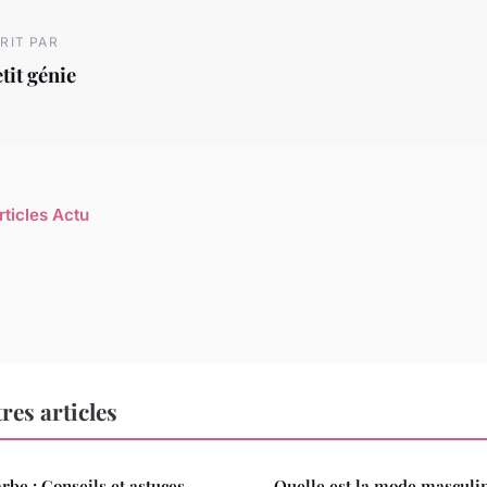
RIT PAR
tit génie
rticles Actu
res articles
rbe : Conseils et astuces
Quelle est la mode masculi