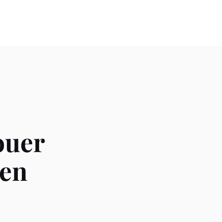
ouer
 en