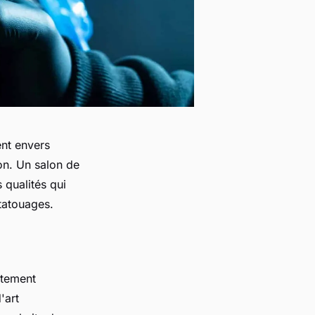
nt envers
on. Un salon de
 qualités qui
tatouages.
utement
'art