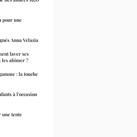
u pour une
signés Anna Velazia
ment laver ses
 les abîmer ?
amme : la touche
fants à l'occasion
 une tente