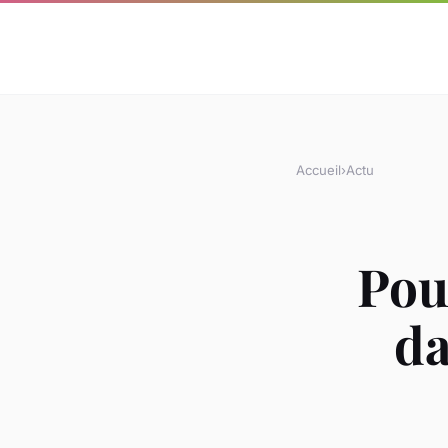
Accueil
›
Actu
Pou
da