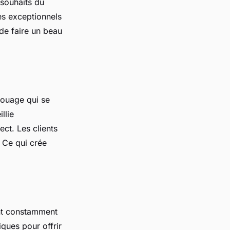
 souhaits du
es exceptionnels
de faire un beau
touage qui se
llie
ct. Les clients
. Ce qui crée
sont constamment
iques pour offrir