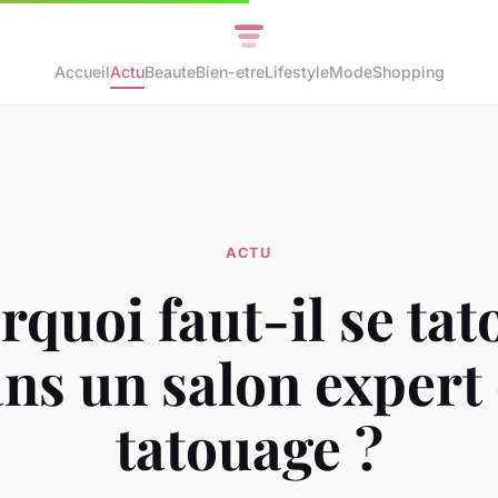
Accueil
Actu
Beaute
Bien-etre
Lifestyle
Mode
Shopping
ACTU
rquoi faut-il se tat
ns un salon expert
tatouage ?