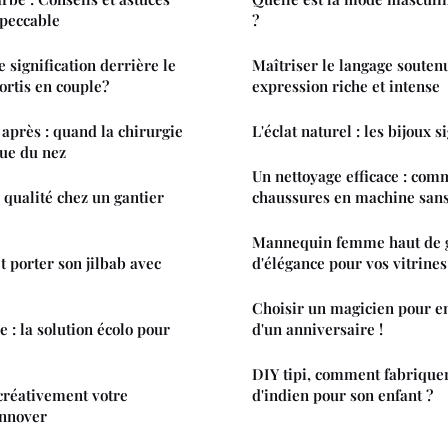
peccable
?
fication derrière le
Maîtriser le langage souten
ortis en couple?
expression riche et intense
 après : quand la chirurgie
L'éclat naturel : les bijoux 
que du nez
Un nettoyage efficace : com
 qualité chez un gantier
chaussures en machine sans
Mannequin femme haut de g
 porter son jilbab avec
d'élégance pour vos vitrines
Choisir un magicien pour en
 : la solution écolo pour
d'un anniversaire !
DIY tipi, comment fabriquer
créativement votre
d'indien pour son enfant ?
innover