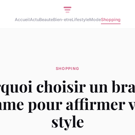
Accueil
Actu
Beaute
Bien-etre
Lifestyle
Mode
Shopping
SHOPPING
quoi choisir un bra
me pour affirmer v
style