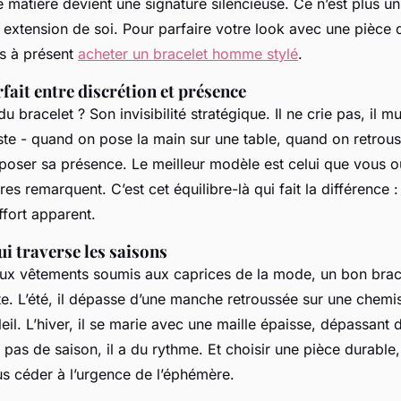
 matière devient une signature silencieuse. Ce n’est plus u
e extension de soi. Pour parfaire votre look avec une pièce 
s à présent
acheter un bracelet homme stylé
.
rfait entre discrétion et présence
u bracelet ? Son invisibilité stratégique. Il ne crie pas, il m
ste - quand on pose la main sur une table, quand on retro
imposer sa présence. Le meilleur modèle est celui que vous o
res remarquent. C’est cet équilibre-là qui fait la différence :
ffort apparent.
ui traverse les saisons
ux vêtements soumis aux caprices de la mode, un bon brace
te. L’été, il dépasse d’une manche retroussée sur une chemis
leil. L’hiver, il se marie avec une maille épaisse, dépassant d
a pas de saison, il a du rythme. Et choisir une pièce durable,
us céder à l’urgence de l’éphémère.