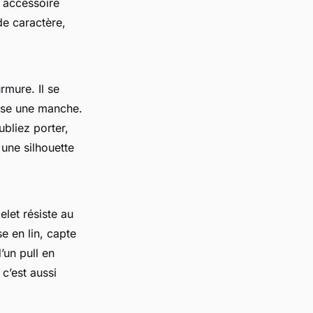
n accessoire
de caractère,
urmure. Il se
usse une manche.
ubliez porter,
 une silhouette
let résiste au
e en lin, capte
’un pull en
 c’est aussi