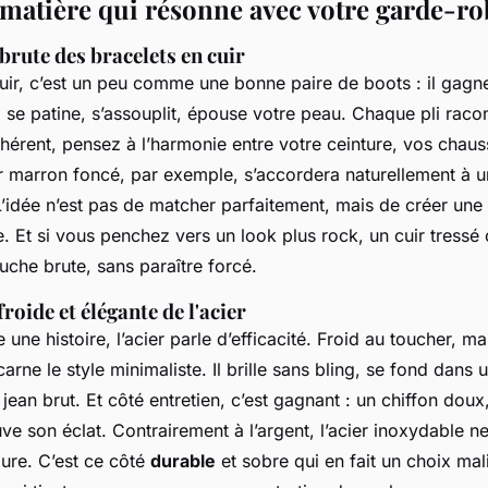
 matière qui résonne avec votre garde-ro
 brute des bracelets en cuir
cuir, c’est un peu comme une bonne paire de boots : il gagn
l se patine, s’assouplit, épouse votre peau. Chaque pli raco
hérent, pensez à l’harmonie entre votre ceinture, vos chaus
ir marron foncé, par exemple, s’accordera naturellement à u
idée n’est pas de matcher parfaitement, mais de créer une
. Et si vous penchez vers un look plus rock, un cuir tressé o
uche brute, sans paraître forcé.
roide et élégante de l'acier
e une histoire, l’acier parle d’efficacité. Froid au toucher, m
incarne le style minimaliste. Il brille sans bling, se fond dan
an brut. Et côté entretien, c’est gagnant : un chiffon doux
ouve son éclat. Contrairement à l’argent, l’acier inoxydable ne
dure. C’est ce côté
durable
et sobre qui en fait un choix mal