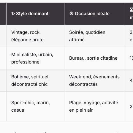
⏳
✨ Style dominant
🎯 Occasion idéale
m
Vintage, rock,
Soirée, quotidien
3
élégance brute
affirmé
e
Minimaliste, urbain,
Bureau, sortie citadine
1
professionnel
Bohème, spirituel,
Week-end, événements
4
décontracté chic
décontractés
Sport-chic, marin,
Plage, voyage, activité
2
casual
en plein air