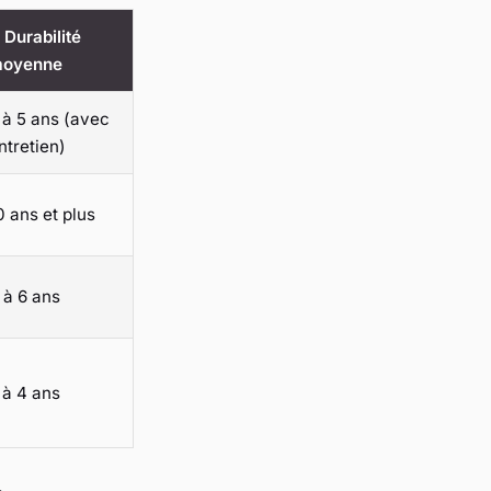
 Durabilité
oyenne
 à 5 ans (avec
ntretien)
0 ans et plus
 à 6 ans
 à 4 ans