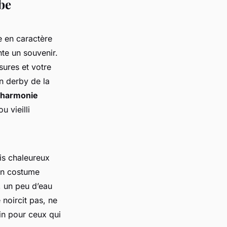
be
e en caractère
nte un souvenir.
sures et votre
n derby de la
harmonie
u vieilli
ais chaleureux
s un costume
, un peu d’eau
 noircit pas, ne
in pour ceux qui