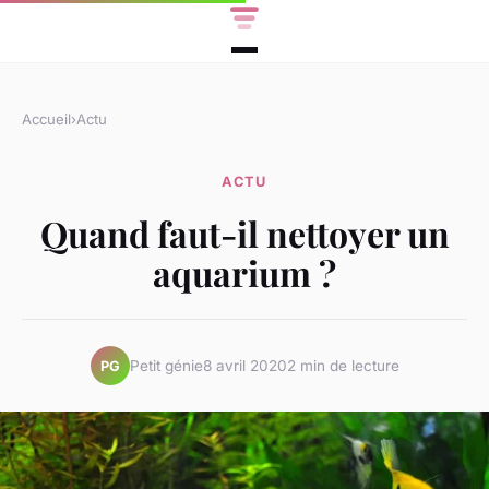
Accueil
›
Actu
ACTU
Quand faut-il nettoyer un
aquarium ?
Petit génie
8 avril 2020
2 min de lecture
PG