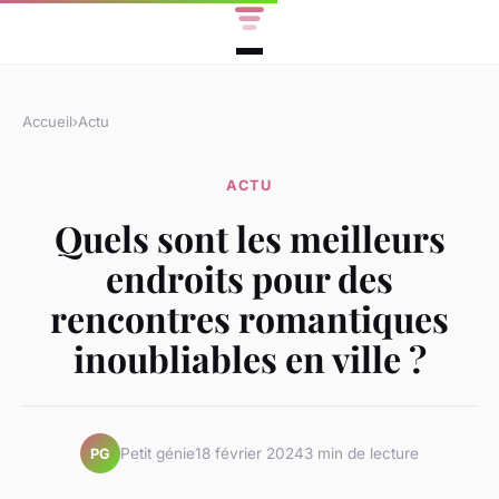
Accueil
›
Actu
ACTU
Quels sont les meilleurs
endroits pour des
rencontres romantiques
inoubliables en ville ?
Petit génie
18 février 2024
3 min de lecture
PG